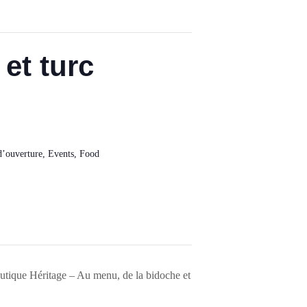
et turc
d’ouverture
,
Events
,
Food
outique Héritage – Au menu, de la bidoche et