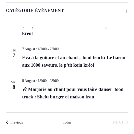
v
S
v
F
August 2026
C
e
e
OP
CATÉGORIE ÉVÉNEMENT
e
i
h
l
n
6 August : 18h00
-
23h00
THU
l
a
n
6
e
🎶 Dj set – food Truck: Maison tran et le petit koin
t
n
t
t
c
kreol
V
g
e
t
s
i
i
r
d
7 August : 18h00
-
23h00
S
n
FRI
e
s
a
7
Eva à la guitare et au chant – food truck: Le baron
g
e
w
t
aux 1000 saveurs, le p’tit koin kréol
a
e
s
a
n
.
N
r
y
8 August : 18h00
-
23h00
SAT
8
a
o
🎶 Marjorie au chant pour vous faire danser- food
c
v
f
truck : Shefu burger et maison tran
h
t
i
a
h
g
e
n
a
Events
EVEN
Previous
Today
NEXT
f
d
t
o