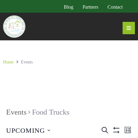
Blog
Partners
Contact
Home
Events
Events
Food Trucks
E
E
UPCOMING
SEARCH
LIST
Cacher Le Fi