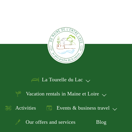
i
V
r
o
m
i
i
n
e
n
w
p
u
s
t
N
s
a
w
i
v
La Tourelle du Lac
l
i
l
g
Vacation rentals in Maine et Loire
c
a
a
Activities
Events & business travel
u
t
s
Our offers and services
Blog
i
e
t