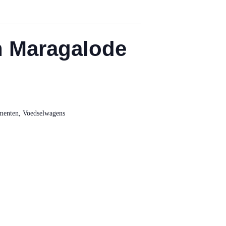
en Maragalode
menten
,
Voedselwagens