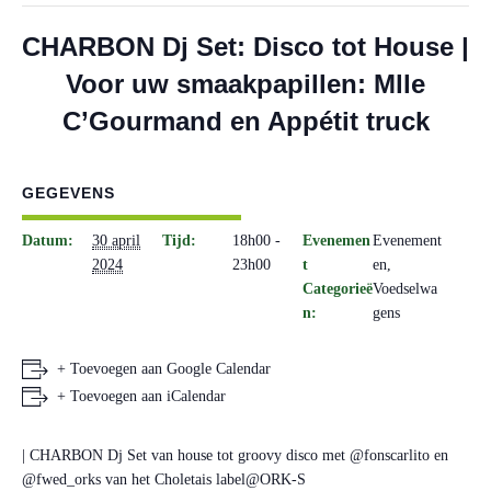
CHARBON Dj Set: Disco tot House |
Voor uw smaakpapillen: Mlle
C’Gourmand en Appétit truck
GEGEVENS
Datum:
30 april
Tijd:
18h00 -
Evenemen
Evenement
2024
23h00
t
en
,
Categorieë
Voedselwa
n:
gens
+ Toevoegen aan Google Calendar
+ Toevoegen aan iCalendar
| CHARBON Dj Set van house tot groovy disco met @fonscarlito en
@fwed_orks van het Choletais label@ORK-S