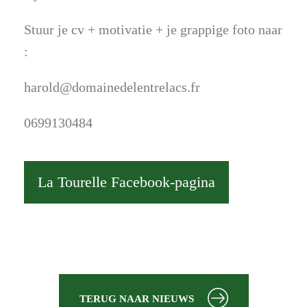
Stuur je cv + motivatie + je grappige foto naar
:
harold@domainedelentrelacs.fr
0699130484
La Tourelle Facebook-pagina
TERUG NAAR NIEUWS