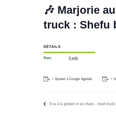
🎶 Marjorie a
truck : Shefu
DÉTAILS
Date:
8 août
+ Ajouter à Google Agenda
+ A
Eva à la guitare et au chant – food truck: