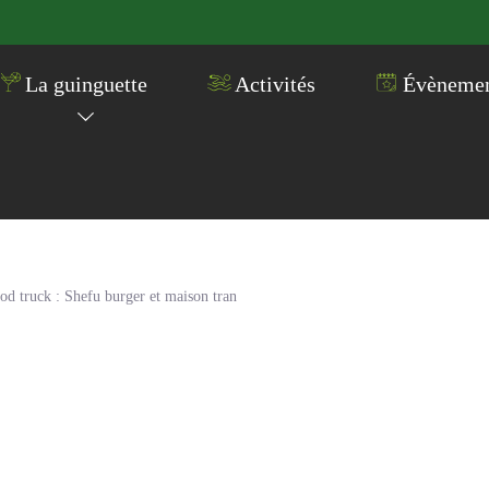
La guinguette
Activités
Évènement
od truck : Shefu burger et maison tran