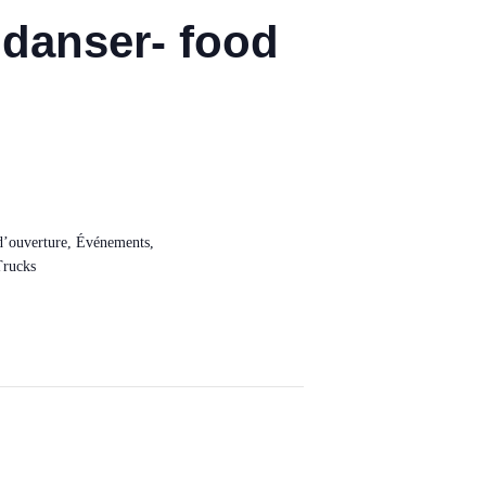
 danser- food
d’ouverture
,
Événements
,
Trucks