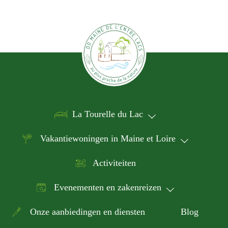
n
h
a
e
v
l
i
i
s
g
t
a
o
t
f
La Tourelle du Lac
e
i
v
e
Vakantiewoningen in Maine et Loire
e
n
Activiteiten
t
s
Evenementen en zakenreizen
t
o
Onze aanbiedingen en diensten
Blog
r