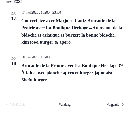
mei 2025
n
e
r
17 mei 2025 : 18h00
-
23h00
n
m
ZA
n
17
i
Concert live avec Marjorie Lantz Brocante de la
a
e
n
Prairie avec La Boutique Héritage – Au menu, de la
v
n
p
bidoche et asiatique et burger: la bonne bidoche,
i
u
kim food burger & apéro.
w
g
t
e
a
s
18 mei 2025 : 18h00
ZO
e
18
t
w
Brocante de la Prairie avec La Boutique Héritage 🍲
i
i
r
À table avec planche apéro et burger japonais:
l
e
Shefu burger
g
l
e
c
a
v
EVENEMENTEN
Evenem
VORIGE
Vandaag
Volgende
u
e
s
n
e
t