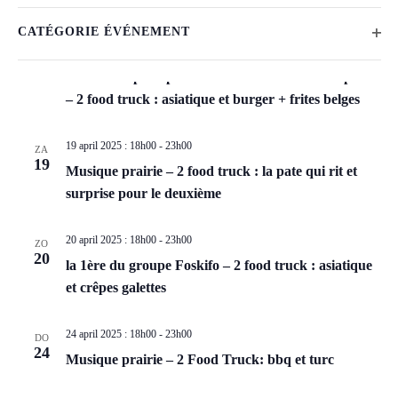
v
S
v
F
april 2025
C
e
e
OP
CATÉGORIE ÉVÉNEMENT
e
i
h
l
n
18 april 2025 : 18h00
-
23h00
VR
l
a
n
18
e
Fermeture pour pluie – Concert d’Helios Saxophone
e
n
t
e
c
– 2 food truck : asiatique et burger + frites belges
m
g
e
t
m
i
e
r
e
19 april 2025 : 18h00
-
23h00
e
n
ZA
n
s
e
19
Musique prairie – 2 food truck : la pate qui rit et
g
n
t
r
surprise pour le deuxième
a
e
w
t
n
e
e
e
y
20 april 2025 : 18h00
-
23h00
ZO
n
20
e
o
la 1ère du groupe Foskifo – 2 food truck : asiatique
n
d
r
f
et crêpes galettes
a
Z
t
g
t
o
h
a
24 april 2025 : 18h00
-
23h00
u
DO
e
24
e
m
Musique prairie – 2 Food Truck: bbq et turc
v
f
.
k
e
o