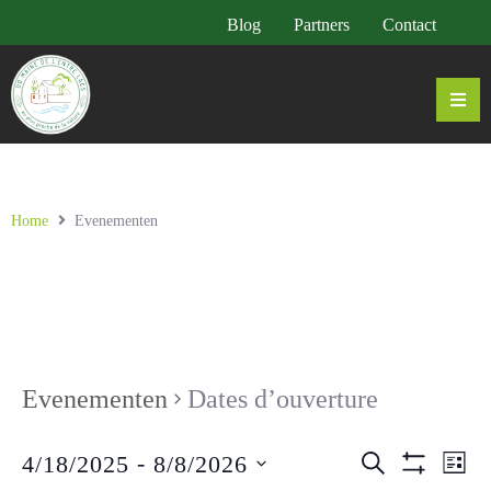
Blog
Partners
Contact
Home
Evenementen
Evenementen
Dates d’ouverture
 - 
E
E
4/18/2025
8/8/2026
ZOEKEN
LIJST
Cacher Le Fi